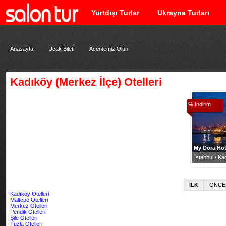
Yurtdışı Turlar
Ukrayna Turları
Anasayfa
Uçak Bileti
Acentemiz Olun
Kadıköy (Merkez İlçe) Otelleri
% Indirim
My Dora Hot
İstanbul / Ka
İLK
ÖNCE
Kadıköy Otelleri
Maltepe Otelleri
Merkez Otelleri
Pendik Otelleri
Şile Otelleri
Tuzla Otelleri