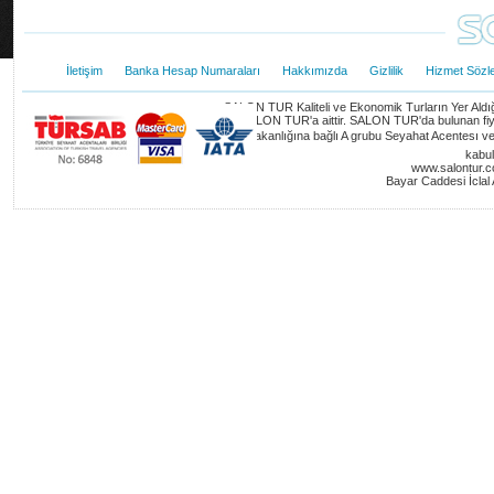
İletişim
Banka Hesap Numaraları
Hakkımızda
Gizlilik
Hizmet Sözl
SALON TUR Kaliteli ve Ekonomik Turların Yer Aldığı B
hakları SALON TUR'a aittir. SALON TUR'da bulunan fiya
Turizm Bakanlığına bağlı A grubu Seyahat Acentesı ve 
kabul
www.salontur.c
Bayar Caddesi İclal